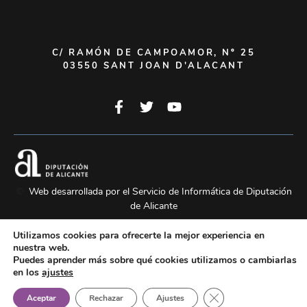
C/ RAMÓN DE CAMPOAMOR, Nº 25
03550 SANT JOAN D'ALACANT
©
Web desarrollada por el Servicio de Informática de Diputación
de Alicante
Utilizamos cookies para ofrecerte la mejor experiencia en
nuestra web.
Aviso
Política de
Política de
Mapa
Puedes aprender más sobre qué cookies utilizamos o cambiarlas
en los
ajustes
Legal
privacidad
cookies
Web
Cerrar el banner de 
Aceptar
Rechazar
Ajustes