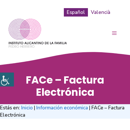
Saltar
al
Español
Valencià
contenido
MENÚ
FACe – Factura
Electrónica
Estás en:
Inicio
|
Información económica
|
FACe – Factura
Electrónica