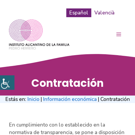
Saltar
al
Español
Valencià
contenido
MENÚ
Contratación
Estás en:
Inicio
|
Información económica
|
Contratación
En cumplimiento con lo establecido en la
normativa de transparencia, se pone a disposición