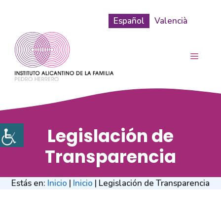
Saltar
al
Español
Valencià
contenido
MENÚ
Legislación de
Transparencia
Estás en:
Inicio
|
Inicio
|
Legislación de Transparencia