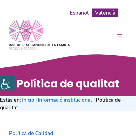
Skip
to
Español
Valencià
content
MENU
Política de qualitat
Estás en:
Inicio
|
Informació institucional
|
Política de
qualitat
Política de Calidad