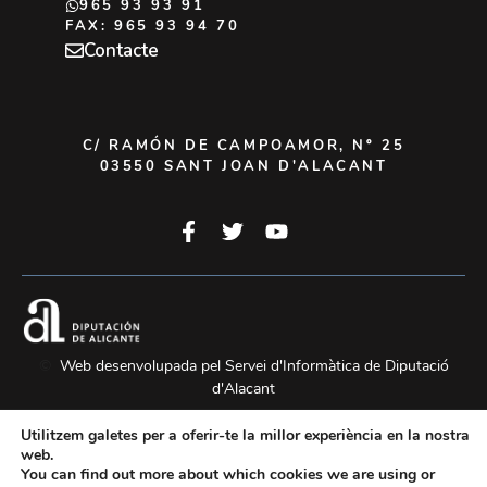
965 93 93 91
FAX: 965 93 94 70
Contacte
C/ RAMÓN DE CAMPOAMOR, Nº 25
03550 SANT JOAN D'ALACANT
©
Web desenvolupada pel Servei d'Informàtica de Diputació
d'Alacant
Utilitzem galetes per a oferir-te la millor experiència en la nostra
web.
Avís
Política de
Política de
Mapa
You can find out more about which cookies we are using or