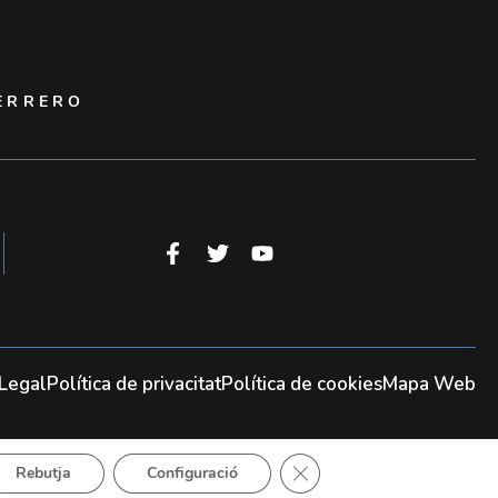
HERRERO
 Legal
Política de privacitat
Política de cookies
Mapa Web
Tanca el bàner de galetes
Rebutja
Configuració