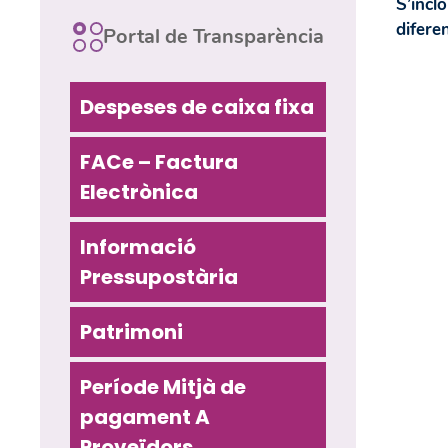
S’inclo
difere
Portal de Transparència
Despeses de caixa fixa
FACe – Factura
Electrònica
Informació
Pressupostària
Patrimoni
Període Mitjà de
pagament A
Proveïdors