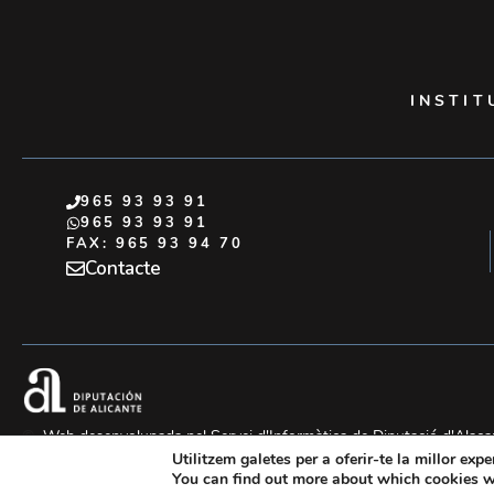
INSTIT
965 93 93 91
965 93 93 91
FAX: 965 93 94 70
Contacte
©
Web desenvolupada pel Servei d'Informàtica de Diputació d'Alaca
Utilitzem galetes per a oferir-te la millor exp
You can find out more about which cookies w