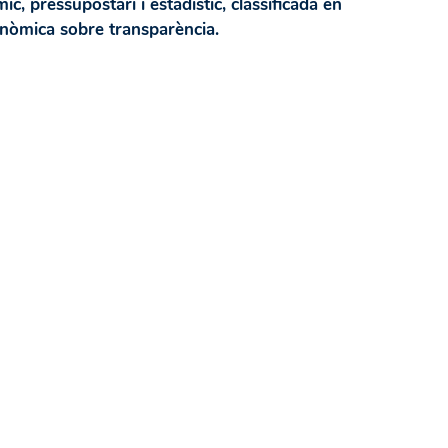
ic, pressupostari i estadístic, classificada en
tonòmica sobre transparència.